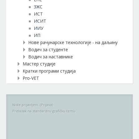
ЗЖС
ИСТ
ИСИТ
ИИУ
ИП
Нове рачунарске технологије - на даљину
Водич за студенте
Водич за наставнике
Мастер студије
Кратки програми студија
Pro-VET
Niste prijavljeni. (
Prijava
)
Prelazak na standardnu grafičku temu