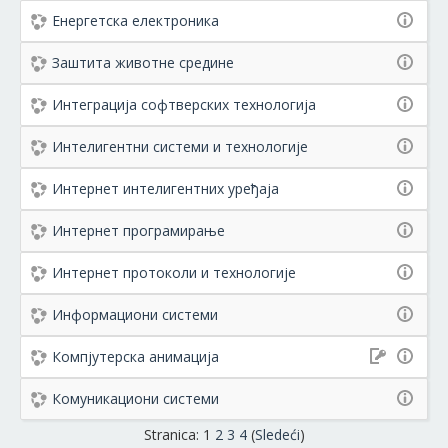
Енергетска електроника
Заштита животне средине
Интеграција софтверских технологија
Интелигентни системи и технологије
Интернет интелигентних уређаја
Интернет програмирање
Интернет протоколи и технологије
Информациони системи
Компјутерска анимацијa
Комуникациони системи
Stranica:
1
2
3
4
(
Sledeći
)