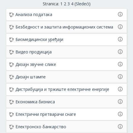
Stranica:
1
2
3
4
(
Sledeći
)
Анализа података
Безбедност и заштита информационих система
Биомедицински уређаји
Видео продукција
Дизајн звучне слике
Дизајн штампе
Дистрибуција и тржиште електричне енергије
Економика бизниса
Електрични претварачи снаге
Електронско банкарство