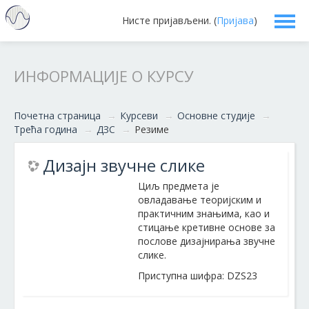
Нисте пријављени. (
Пријава
)
Српски ‎(sr_cr)‎
ИНФОРМАЦИЈЕ О КУРСУ
Почетна страница
→
Курсеви
→
Основне студије
→
Трећа година
→
ДЗС
→
Резиме
Дизајн звучне слике
Циљ предмета је
овладавање теоријским и
практичним знањима, као и
стицање кретивне основе за
послове дизајнирања звучне
слике.
Приступна шифра: DZS23