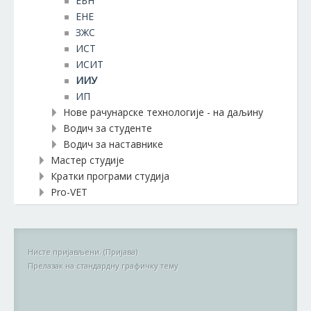
ЕБН
ЕНЕ
ЗЖС
ИСТ
ИСИТ
ИИУ
ИП
Нове рачунарске технологије - на даљину
Водич за студенте
Водич за наставнике
Мастер студије
Кратки програми студија
Pro-VET
Нисте пријављени. (
Пријава
)
Прелазак на стандардну графичку тему