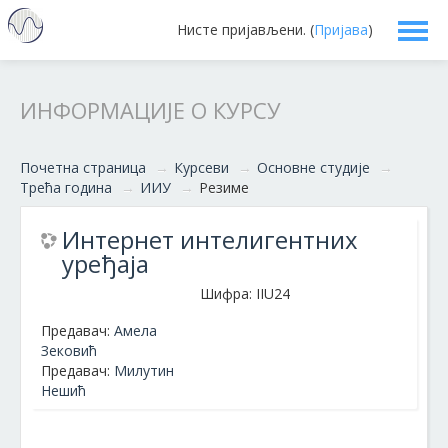
Нисте пријављени. (
Пријава
)
Српски ‎(sr_cr)‎
ИНФОРМАЦИЈЕ О КУРСУ
Почетна страница
→
Курсеви
→
Основне студије
→
Трећа година
→
ИИУ
→
Резиме
Интернет интелигентних
уређаја
Шифра: IIU24
Предавач:
Амела
Зековић
Предавач:
Милутин
Нешић