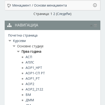
Менаџмент / Основи менаџмента
Страница:
1
2
(
Следећи
)
НАВИГАЦИЈА
Почетна страница
Курсеви
Основне студије
Прва година
АСП
АПЛС
АОР1_НРТ
АОР1-СП РТ
АОР1_РТ
АОР2
АОР2_2122
ВМ
ДММ