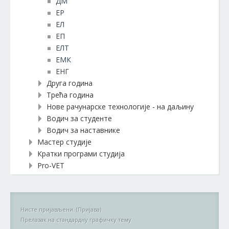
ДМ
EР
ЕЛ
ЕП
ЕЛТ
ЕМК
ЕНГ
Друга година
Трећа година
Нове рачунарске технологије - на даљину
Водич за студенте
Водич за наставнике
Мастер студије
Кратки програми студија
Pro-VET
Нисте пријављени. (
Пријава
)
Прелазак на стандардну графичку тему