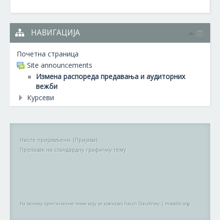
НАВИГАЦИЈА
Почетна страница
Site announcements
Измена распореда предавања и аудиторних
вежби
Курсеви
Нисте пријављени. (
Пријава
)
Прелазак на стандардну графичку тему
На основу оригиналне теме коју је креирао haun Daubney
|
moodle.org