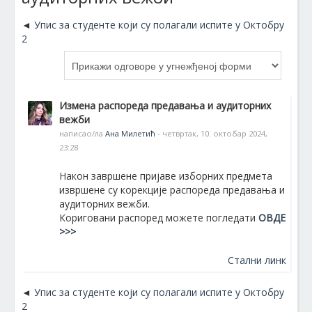
Упис за студенте који су полагали испите у Октобру
2
Измена распореда предавања и аудиторних
вежби
написао/ла
Ана Милетић
- четвртак, 10. октобар 2024,
23:28
Након завршене пријаве изборних предмета
извршене су корекције распореда предавања и
аудиторних вежби.
Кориговани распоред можете погледати
ОВДЕ
>>>
Стални линк
Упис за студенте који су полагали испите у Октобру
2