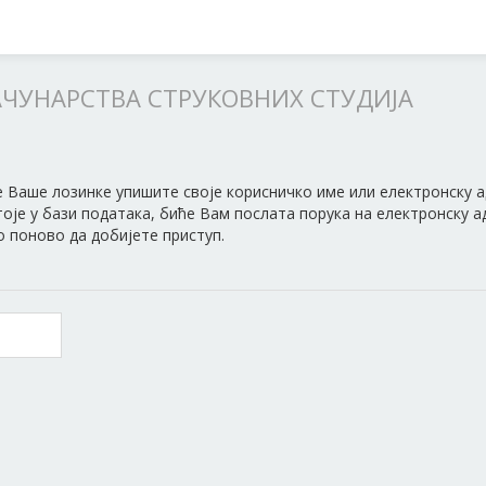
АЧУНАРСТВА СТРУКОВНИХ СТУДИЈА
 Ваше лозинке упишите своје корисничко име или електронску а
оје у бази података, биће Вам послата порука на електронску а
о поново да добијете приступ.