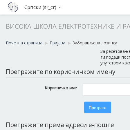
Српски ‎(sr_cr)‎
ВИСОКА ШКОЛА ЕЛЕКТРОТЕХНИКЕ И Р
Почетна страница
▶︎
Пријава
▶︎
Заборављена лозинка
За ресетовање
ти подаци пост
упутством как
Претражите по корисничком имену
Корисничко име
Претражите према адреси е-поште