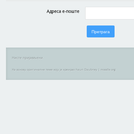
Адреса е-поште
Нисте пријављени.
На основу оригиналне теме коју је креирао haun Daubney
|
moodle.org