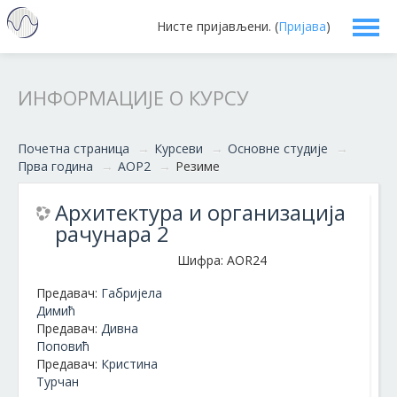
Нисте пријављени. (
Пријава
)
Српски ‎(sr_cr)‎
ИНФОРМАЦИЈЕ О КУРСУ
Почетна страница
→
Курсеви
→
Основне студије
→
Прва година
→
АОР2
→
Резиме
Архитектура и организација
рачунара 2
Шифра: AOR24
Предавач:
Габријела
Димић
Предавач:
Дивна
Поповић
Предавач:
Кристина
Турчан