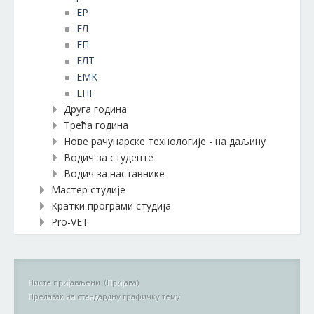
EР
ЕЛ
ЕП
ЕЛТ
ЕМК
ЕНГ
Друга година
Трећа година
Нове рачунарске технологије - на даљину
Водич за студенте
Водич за наставнике
Мастер студије
Кратки програми студија
Pro-VET
Нисте пријављени. (
Пријава
)
Прелазак на стандардну графичку тему