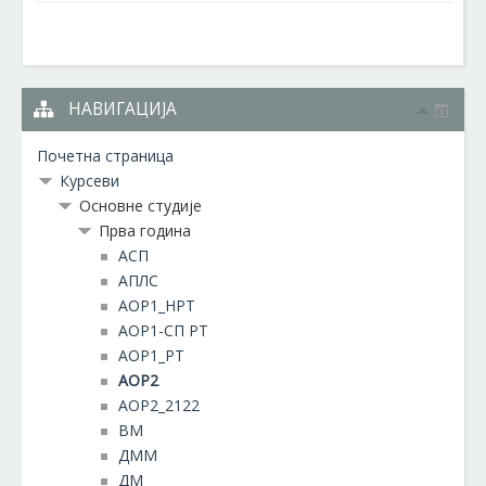
НАВИГАЦИЈА
Почетна страница
Курсеви
Основне студије
Прва година
АСП
АПЛС
АОР1_НРТ
АОР1-СП РТ
АОР1_РТ
АОР2
АОР2_2122
ВМ
ДММ
ДМ