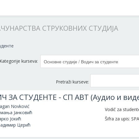
АЧУНАРСТВА СТРУКОВНИХ СТУДИЈА
уденте
Kategorije kurseva:
Pretraži kurseve:
Ч ЗА СТУДЕНТЕ - СП АВТ (Аудио и виде
agan Novković
Vodič za studen
мања Јанковић
рко Јокић
Šifra za upis: SP
адимир Церић