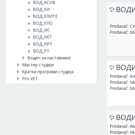
ВОД_АСУВ
ВОДИ
ВОД_ЕИ
ВОД_ЕЛИТЕ
ВОД_ЕПО
Predavač:
Сл
ВОД_ИС
Predavač:
Ма
ВОД_НЕТ
ВОД_НРТ
ВОД_РТ
Водич за наставнике
Мастер студије
ВОДИ
Кратки програми студија
Predavač:
Ал
Pro-VET
Predavač:
Ми
Predavač:
Ма
ВОДИ
Predavač:
Ам
Predavač:
Ма