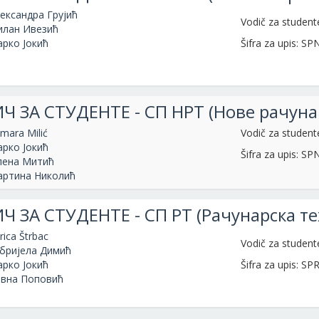
ександра Грујић
Vodič za studen
лан Ивезић
рко Јокић
Šifra za upis: S
Ч ЗА СТУДЕНТЕ - СП НРТ (Нове рачунар
mara Milić
Vodič za studen
рко Јокић
Šifra za upis: S
лена Митић
ртина Николић
Ч ЗА СТУДЕНТЕ - СП РТ (Рачунарска те
rica Štrbac
Vodič za studen
бријела Димић
рко Јокић
Šifra za upis: SP
вна Поповић