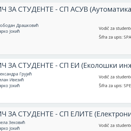
Ч ЗА СТУДЕНТЕ - СП АСУВ (Аутоматик
ободан Драшковић
Vodič za studen
рко Јокић
Šifra za upis: S
Ч ЗА СТУДЕНТЕ - СП ЕИ (Еколошки ин
ександра Грујић
Vodič za student
лан Ивезић
рко Јокић
Šifra za upis: SPE
Ч ЗА СТУДЕНТЕ - СП ЕЛИТЕ (Електрони
ела Зековић
Vodič za student
рко Јокић