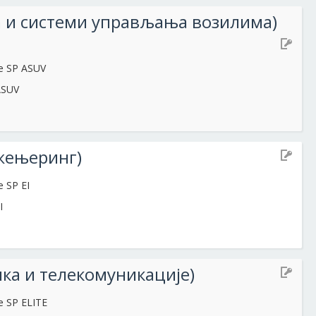
а и системи управљања возилима)
te SP ASUV
PASUV
жењеринг)
e SP EI
I
ка и телекомуникације)
e SP ELITE