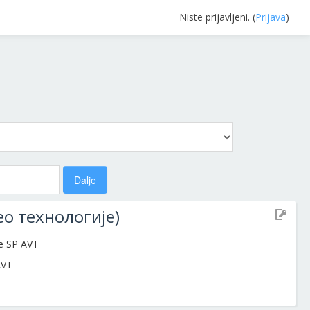
Niste prijavljeni. (
Prijava
)
о технологије)
te SP AVT
AVT