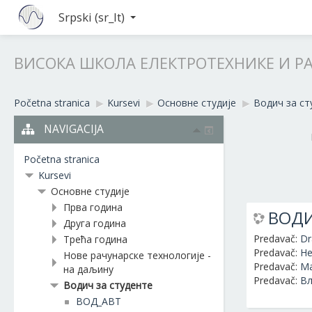
Srpski ‎(sr_lt)‎
ВИСОКА ШКОЛА ЕЛЕКТРОТЕХНИКЕ И Р
Početna stranica
▶︎
Kursevi
▶︎
Основне студије
▶︎
Водич за ст
NAVIGACIJA
Početna stranica
Kursevi
Основне студије
Прва година
ВОДИ
Друга година
Predavač:
Dr
Трећа година
Predavač:
Не
Нове рачунарске технологије -
Predavač:
Ма
на даљину
Predavač:
Вл
Водич за студенте
ВОД_АВТ