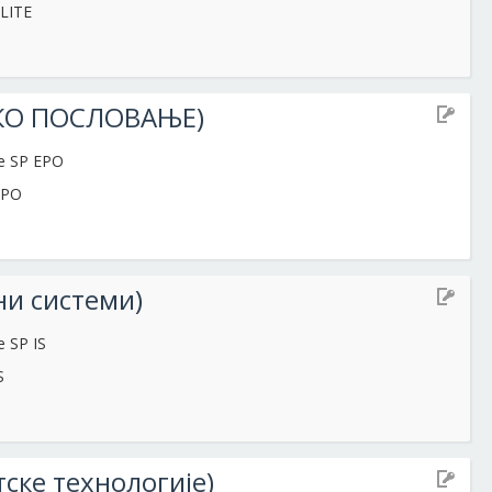
ELITE
СКО ПОСЛОВАЊЕ)
te SP EPO
PEPO
и системи)
e SP IS
S
ске технологије)