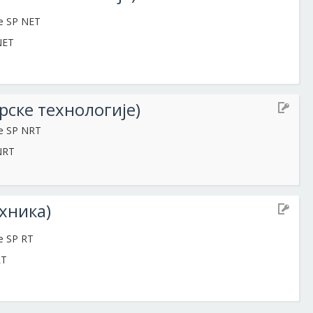
te SP NET
PNET
ске технологије)
te SP NRT
PNRT
хника)
te SP RT
RT