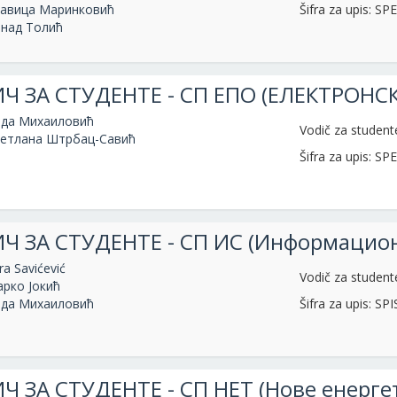
авица Маринковић
Šifra za upis: SP
над Толић
Ч ЗА СТУДЕНТЕ - СП ЕПО (ЕЛЕКТРОН
да Михаиловић
Vodič za studen
етлана Штрбац-Савић
Šifra za upis: S
Ч ЗА СТУДЕНТЕ - СП ИС (Информацион
ra Savićević
Vodič za student
рко Јокић
да Михаиловић
Šifra za upis: SPI
Ч ЗА СТУДЕНТЕ - СП НЕТ (Нове енергет